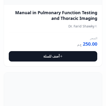
Manual in Pulmonary Function Testing
and Thoracic Imaging
Dr. Farid Shawky
السعر
250.00
ج.م
أضف للسلة