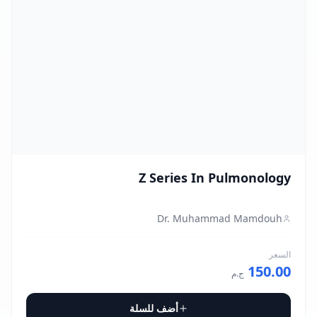
Microbiology - علم الأحياء الدقيقة
Nephrology - أمراض الكلى
Neurology - أمراض المخ والأعصاب
Nutrition
Obstetrics & Gynecology - النساء والتوليد
Ophthalmology - طب وجراحة العيون
Z Series In Pulmonology
Orthopedic - العظام
Dr. Muhammad Mamdouh
Otorhinolaryngology (ENT)
السعر
150.00
Parasitology - علم الطفيليات
ج.م
Pathology - علم الأمراض
أضف للسلة