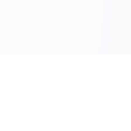
دار الكتاب الجامعي
وجهتك الأولى للكتب الطبية والأكاديمية المتميزة. نقدم لك أفضل
الكتب من أشهر المؤلفين والناشرين.