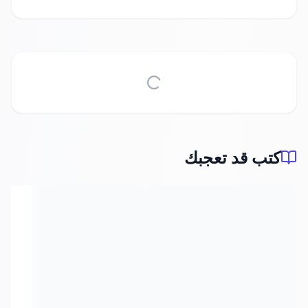
كتب قد تعجبك