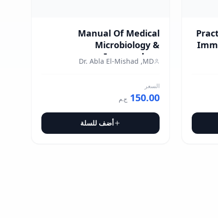
Manual Of Medical
Pract
Microbiology &
Immu
Immunology
Dr. Abla El-Mishad ,MD
السعر
150.00
ج.م
أضف للسلة