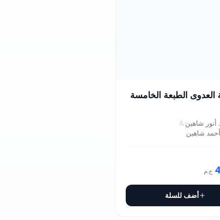
العدوى الطبعة الخامسة
 أنور شاهين
&
أحمد شاهين
ج.م
أضف للسلة