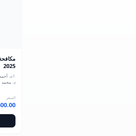
Toxicology - الطب الشرعي
والسموم
Gastroenterology - طب الجهاز
الهضمي
General Practice (GP) -
ممارسة عامة
مكافحة 
Genetics
2025
د. أحمد
Hematology
د. محمد 
Histology - علم الأنسجة
السعر
400.00
Immunology - علم المناعة
Internal Medicine - الأمراض
الباطنة