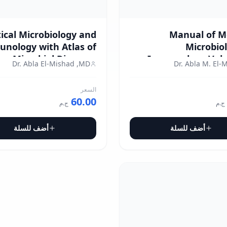
ical Microbiology and
Manual of M
nology with Atlas of
Microbio
Microbial Diseases
Immunology Volu
Dr. Abla El-Mishad ,MD
Dr. Abla M. El-
السعر
60.00
ج.م
ج.م
أضف للسلة
أضف للسلة