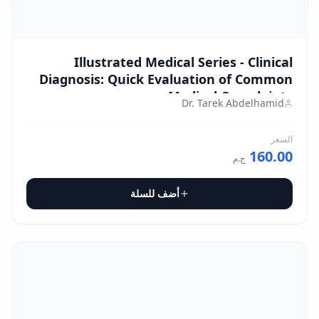
Illustrated Medical Series - Clinical
Diagnosis: Quick Evaluation of Common
Medical Complaints
Dr. Tarek Abdelhamid
السعر
160.00
ج.م
أضف للسلة