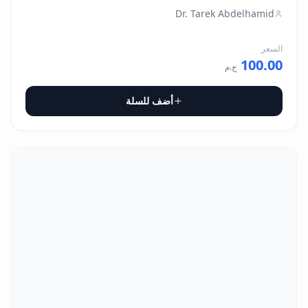
Dr. Tarek Abdelhamid
السعر
100.00
ج.م
أضف للسلة