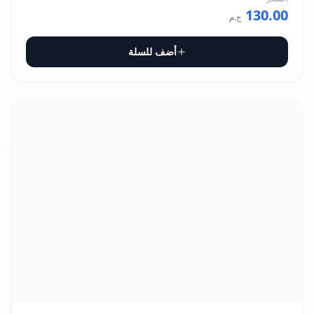
130.00
ج.م
أضف للسلة