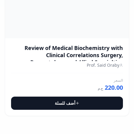
Review of Medical Biochemistry with
Clinical Correlations Surgery,
Dermatology and Allied Specialties
Prof. Said Oraby
السعر
220.00
ج.م
أضف للسلة