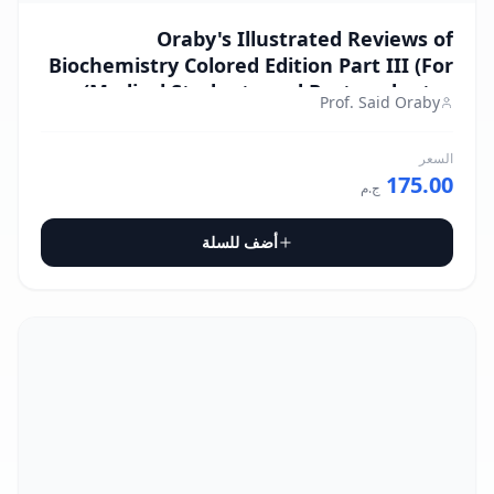
Oraby's Illustrated Reviews of
Biochemistry Colored Edition Part III (For
Medical Students and Postgraduates)
Prof. Said Oraby
السعر
175.00
ج.م
أضف للسلة