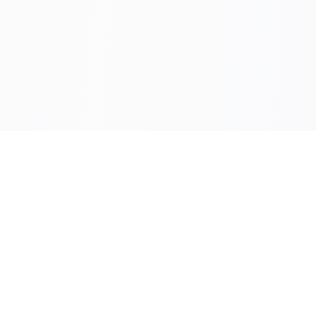
دار الكتاب الجامعي
وجهتك الأولى للكتب الطبية والأكاديمية المتميزة. نقدم لك أفضل
الكتب من أشهر المؤلفين والناشرين.