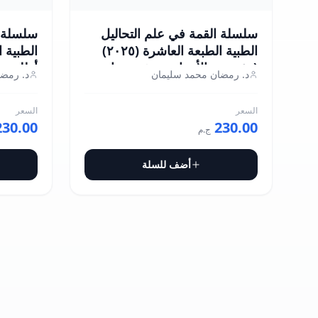
سلسلة القمة في علم التحاليل
سلسلة ا
الطبية الطبعة العاشرة (٢٠٢٥)
(تشخيص الأمراض وتفسيرها
أطلس ال
د. رمضان محمد سليمان
د. رمض
باستخدام التحاليل الطبية)
علوم (ال
طفيليات 
السعر
السعر
230.00
230.00
ج.م
أضف للسلة