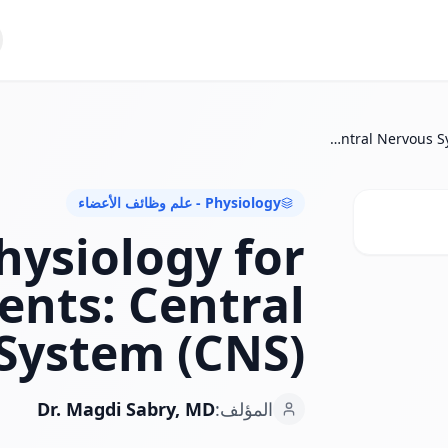
Human Physiology for Medical Students: Central Nervous System (CNS)
Physiology - علم وظائف الأعضاء
ysiology for
ents: Central
System (CNS)
المؤلف:
Dr. Magdi Sabry, MD