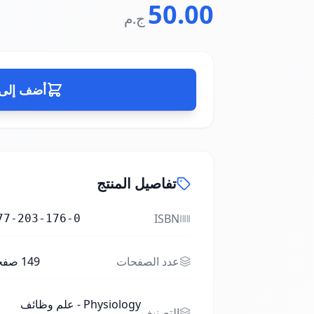
50.00
ج.م
أضف إلى 
تفاصيل المنتج
ISBN
77-203-176-0
عدد الصفحات
149
صفح
Physiology - علم وظائف
التصنيف