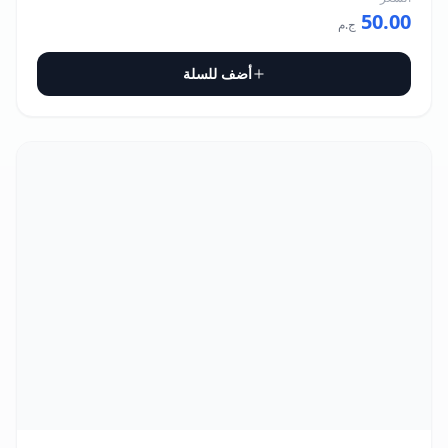
50.00
ج.م
أضف للسلة