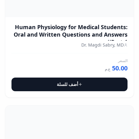
Human Physiology for Medical Students:
Oral and Written Questions and Answers
(Part 1)
Dr. Magdi Sabry, MD
السعر
50.00
ج.م
أضف للسلة