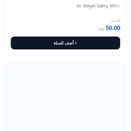
Dr. Magdi Sabry, MD
السعر
50.00
ج.م
أضف للسلة